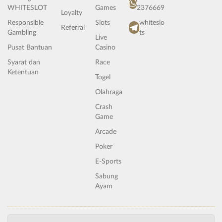
WHITESLOT
Games
2376669
Loyalty
Responsible
Slots
whiteslo
Referral
Gambling
ts
Live
Pusat Bantuan
Casino
Syarat dan
Race
Ketentuan
Togel
Olahraga
Crash
Game
Arcade
Poker
E-Sports
Sabung
Ayam