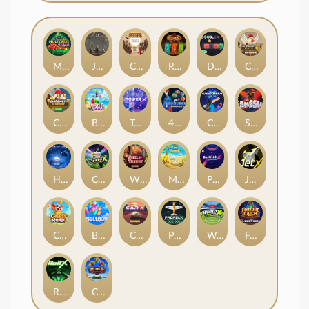
Multi Hot Wheel
JetX3
Crash Duel X
RodeoX
DoubleX
ChickenWays
Chicken Highway
Bottle Mania
TowerX
4 Bonuses Bonanza
CricketerX
Smash X
HelicopterX
CricketX
Wheel Of Destiny
MineIsland
PlinkoXClassic
JetX
Cheesy Road
Balloon
CarX
PropelX
World Champion X
Fortune Catch
RollX
CaiBalaoCappadocia