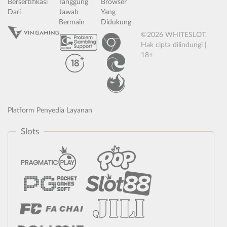
Bersertifikasi
Tanggung
Browser
Dari
Jawab
Yang
Bermain
Didukung
©2026 WHITESLOT.
Hak cipta dilindungi |
18+
Platform Penyedia Layanan
Slots