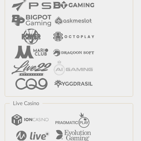
Live Casino