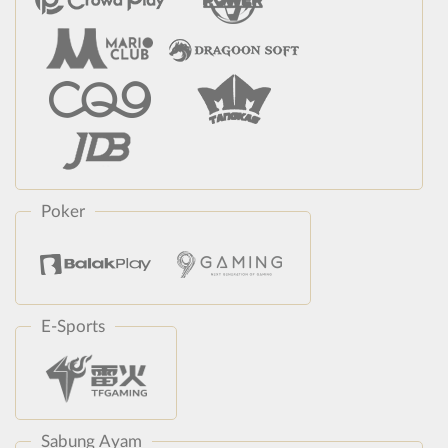
Poker
E-Sports
Sabung Ayam