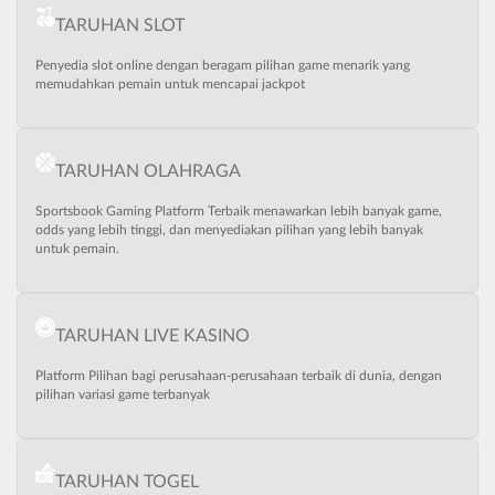
TARUHAN SLOT
Penyedia slot online dengan beragam pilihan game menarik yang
memudahkan pemain untuk mencapai jackpot
TARUHAN OLAHRAGA
Sportsbook Gaming Platform Terbaik menawarkan lebih banyak game,
odds yang lebih tinggi, dan menyediakan pilihan yang lebih banyak
untuk pemain.
TARUHAN LIVE KASINO
Platform Pilihan bagi perusahaan-perusahaan terbaik di dunia, dengan
pilihan variasi game terbanyak
TARUHAN TOGEL