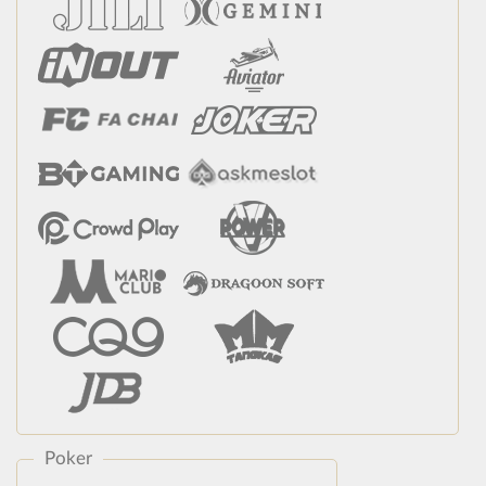
Poker