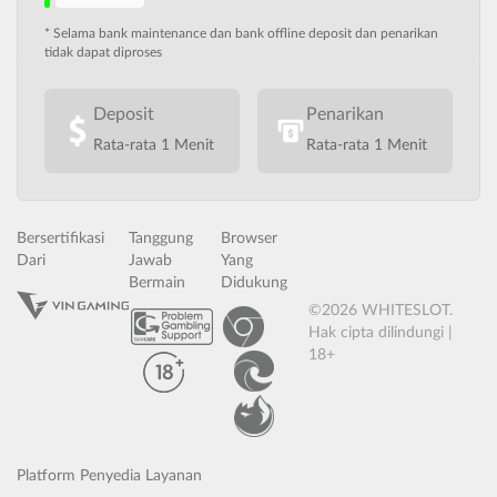
* Selama bank maintenance dan bank offline deposit dan penarikan
tidak dapat diproses
Deposit
Penarikan
Rata-rata 1 Menit
Rata-rata 1 Menit
Bersertifikasi
Tanggung
Browser
Dari
Jawab
Yang
Bermain
Didukung
©2026 WHITESLOT.
Hak cipta dilindungi |
18+
Platform Penyedia Layanan