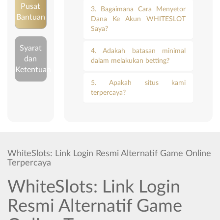
Pusat
3. Bagaimana Cara Menyetor
Bantuan
Dana Ke Akun WHITESLOT
Saya?
Syarat
4. Adakah batasan minimal
dan
dalam melakukan betting?
Ketentuan
5. Apakah situs kami
terpercaya?
WhiteSlots: Link Login Resmi Alternatif Game Online
Terpercaya
WhiteSlots: Link Login
Resmi Alternatif Game