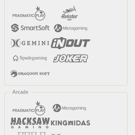
Arcade