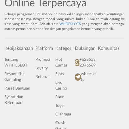
Online Terpercaya
Sebagai penggemar judi slot online pasti kalian ingin mendapatkan keuntungan
sebesar-besar nya dengan modal yang minim bukan ? Kalian telah datang ke
situs yang tepat! Kami Adalah situs
WHITESLOTS
yang menyediakan berbagai
macam permainan slot online dengan pengalaman bermain yang terbaik.
Kebijaksanaan
Platform
Kategori
Dukungan
Komunitas
Tentang
Promosi
Hot
+628553
WHITESLOT
Games
2376669
Loyalty
Responsible
Slots
whiteslo
Referral
Gambling
ts
Live
Pusat Bantuan
Casino
Syarat dan
Race
Ketentuan
Togel
Olahraga
Crash
Game