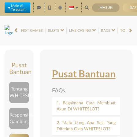
Main di
MASUK
DAF
Telegram
HOT GAMES
SLOTS
LIVE CASINO
RACE
TOGEL
Pusat
Pusat Bantuan
Bantuan
Tentang
FAQs
WHITESLOT
1. Bagaimana Cara Membuat
Akun Di WHITESLOT?
Responsible
Gambling
2. Mata Uang Apa Saja Yang
Diterima Oleh WHITESLOT?