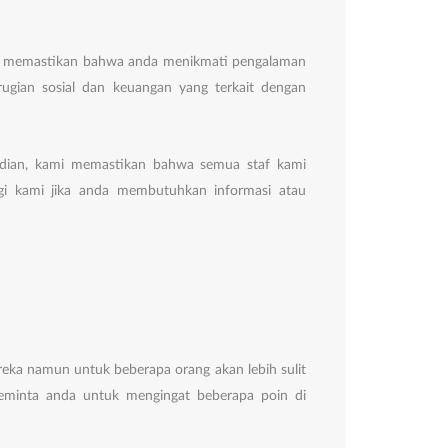
tuk memastikan bahwa anda menikmati pengalaman
rugian sosial dan keuangan yang terkait dengan
dian, kami memastikan bahwa semua staf kami
gi kami jika anda membutuhkan informasi atau
ka namun untuk beberapa orang akan lebih sulit
eminta anda untuk mengingat beberapa poin di