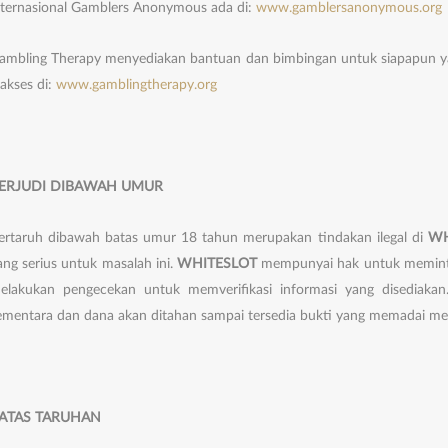
nternasional Gamblers Anonymous ada di:
www.gamblersanonymous.org
ambling Therapy menyediakan bantuan dan bimbingan untuk siapapun yang
iakses di:
www.gamblingtherapy.org
ERJUDI DIBAWAH UMUR
ertaruh dibawah batas umur 18 tahun merupakan tindakan ilegal di
WH
ang serius untuk masalah ini.
WHITESLOT
mempunyai hak untuk meminta
elakukan pengecekan untuk memverifikasi informasi yang disediaka
ementara dan dana akan ditahan sampai tersedia bukti yang memadai m
ATAS TARUHAN