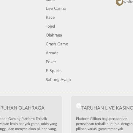
white
Live Casino
Race
Togel
Olahraga
Crash Game
Arcade
Poker
E-Sports
Sabung Ayam
ARUHAN OLAHRAGA
TARUHAN LIVE KASIN
book Gaming Platform Terbaik
Platform Pilihan bagi perusahaan-
rkan lebih banyak game, odds yang
perusahaan terbaik di dunia, dengan
tinggi, dan menyediakan pilihan yang
pilihan variasi game terbanyak