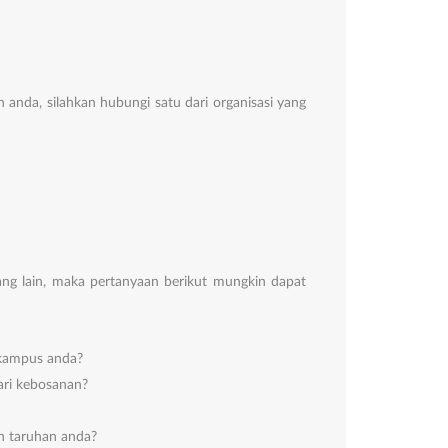
 anda, silahkan hubungi satu dari organisasi yang
ng lain, maka pertanyaan berikut mungkin dapat
 kampus anda?
ari kebosanan?
n taruhan anda?