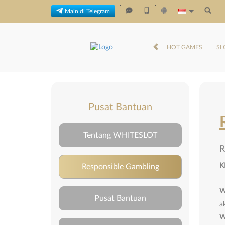
Main di Telegram
HOT GAMES
SL
Pusat Bantuan
Tentang WHITESLOT
R
K
Responsible Gambling
W
Pusat Bantuan
a
W