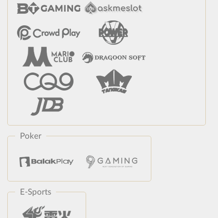
Poker
E-Sports