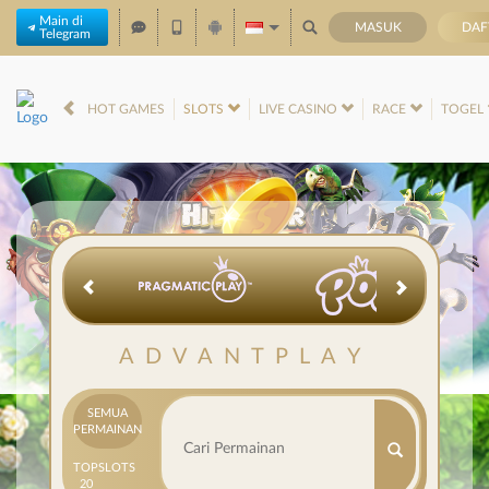
Main di
MASUK
DAF
Telegram
IDR
12,688,724,
HOT GAMES
SLOTS
LIVE CASINO
RACE
TOGEL
ADVANTPLAY
SEMUA
PERMAINAN
TOP
SLOTS
20