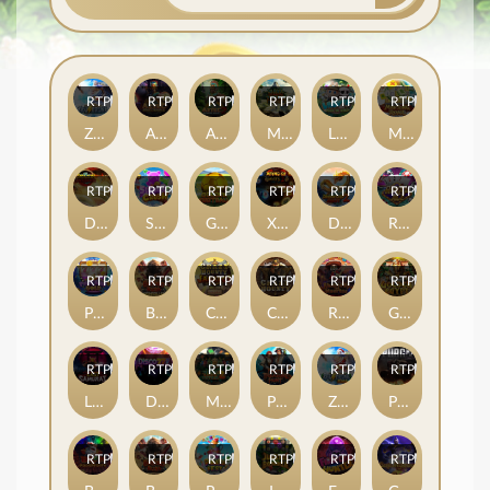
RTP
97%
RTP
97%
RTP
98%
RTP
98%
RTP
96%
RTP
96%
Zeustrike
Aztec: Gold Temple
Aztec: Bonus Hunt 2
Maya: Elemental Totem
LABUBU: Fall In Wild
Mahjong Roar
RTP
98%
RTP
95%
RTP
98%
RTP
95%
RTP
95%
RTP
97%
Dragon Chi’s Quest
Sugar Crush
Golden Football
Xiang Qi Ways 2
Dragon Chi's Quest 2
Royal Ace
RTP
98%
RTP
97%
RTP
98%
RTP
96%
RTP
98%
RTP
95%
Piggy Bank Gold
Buffalo Rush HIGHROLLER
Crazy Bounty: Jackpot
Crazy Bounty
Rhapsody of Muertos
Golden Egypt
RTP
95%
RTP
97%
RTP
90%
RTP
93%
RTP
80%
RTP
92%
Last Samurai
Disco 777
Maya: Elemental Totem 2
Pirate Treasure Hunt
Zeustrike Xmas
PUBG2
RTP
87%
RTP
88%
RTP
81%
RTP
90%
RTP
94%
RTP
89%