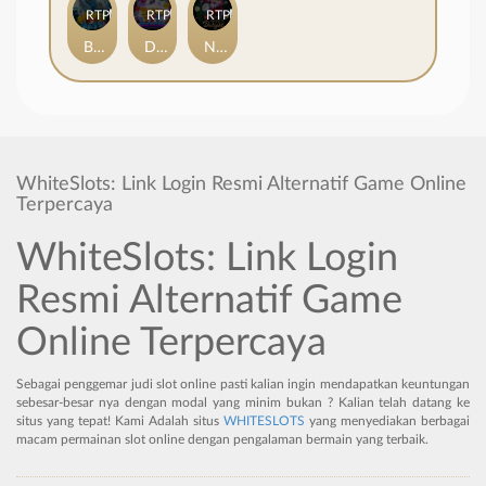
RTP
82%
RTP
86%
RTP
95%
Big Net Bass
Disco 777 Hold and Win
Nexus Gift Delight
WhiteSlots: Link Login Resmi Alternatif Game Online
Terpercaya
WhiteSlots: Link Login
Resmi Alternatif Game
Online Terpercaya
Sebagai penggemar judi slot online pasti kalian ingin mendapatkan keuntungan
sebesar-besar nya dengan modal yang minim bukan ? Kalian telah datang ke
situs yang tepat! Kami Adalah situs
WHITESLOTS
yang menyediakan berbagai
macam permainan slot online dengan pengalaman bermain yang terbaik.