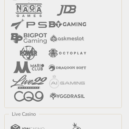
Live Casino