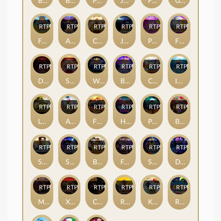
Boom of Prosperity
Buffalo Rush
Pinata Fest
Jumanji Bonanza
Firefly Hunter
Genie Mystery
RTP
90%
RTP
79%
RTP
82%
RTP
93%
RTP
81%
RTP
95%
Football Fever
Aztec: Bonus Hunt
Cai Shen Fortune
Jewel Mastermind
Piggy Bank Gold 2
Fish Prawn Crab Bonanza
RTP
93%
RTP
84%
RTP
94%
RTP
80%
RTP
80%
RTP
82%
Dark Ritual
Slotto 4D
World Cup Final
Bunny to the Moon
Cat & Mouse
Infinity Ocean
RTP
94%
RTP
79%
RTP
85%
RTP
79%
RTP
80%
RTP
81%
Leprechaun’s Fortune
Aztec: Bonus Hunt 2 Xmas
Fighting Bull
Hungry Slime
Phantom Multiplier
BlackJack21
RTP
94%
RTP
92%
RTP
89%
RTP
87%
RTP
87%
RTP
90%
Squid Game 2: Mukunghwa
Starry Adventure
Book of Safari
Fantastic Beast
Scale of Heaven: Anubis
DJ Fever
RTP
91%
RTP
94%
RTP
91%
RTP
86%
RTP
86%
RTP
93%
Mace of Hercules
Xmas Gift Delight
Cookie Hunter
Ramakien Blessing
Kingyo Riches
Rush Hour Gold