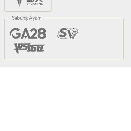
Sabung Ayam