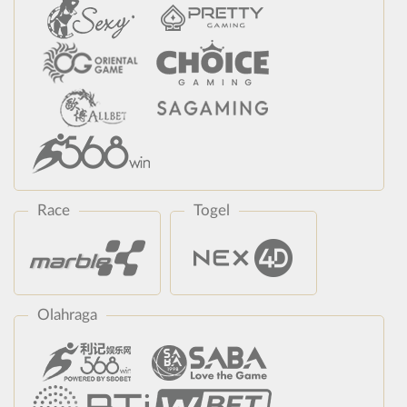
Race
Togel
Olahraga