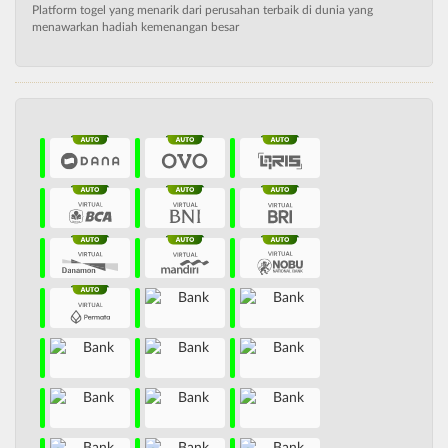
Platform togel yang menarik dari perusahan terbaik di dunia yang
menawarkan hadiah kemenangan besar