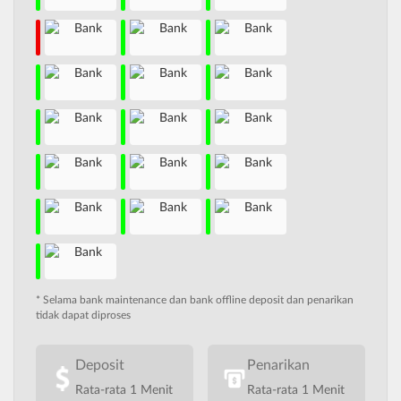
* Selama bank maintenance dan bank offline deposit dan penarikan
tidak dapat diproses
Deposit
Penarikan
Rata-rata 1 Menit
Rata-rata 1 Menit