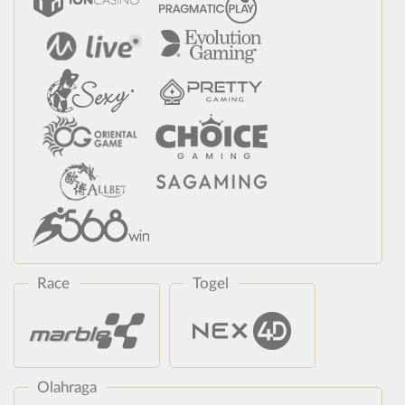
Race
Togel
Olahraga