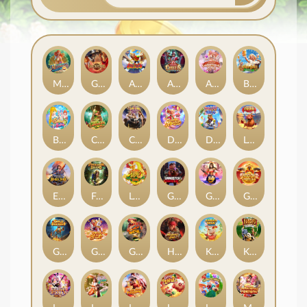
Mermaid's Treasure
Gladiators
Adventures Of Caramelo
Amazing Circus
Aphrodite - Goddess of Love
Bierfest Delight
Bikini Babes
Chasing Leprechaun Coins
Countdown to Fortune
Dragon Wonder
Ducky Spin
Legendary El Toro
Empress of the Black Seas
Forbidden Island
Longevity dragon(Fulong)
Gangster's Paradise
Gates Of Kunlun
God of Fortune
Gold Seekers
Golden Gallop
Golden Hatch
Heavenly Sage
Kawaii Neko
Kung Fu Warrior