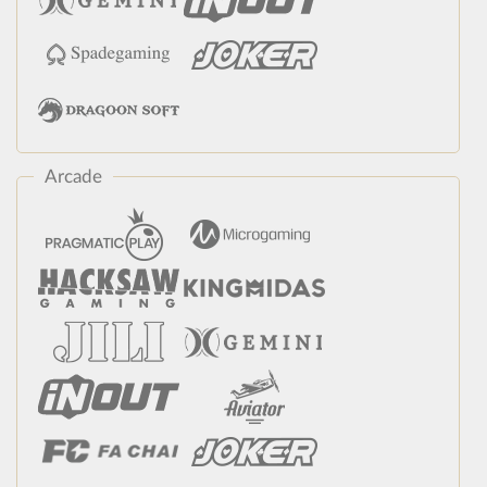
Arcade