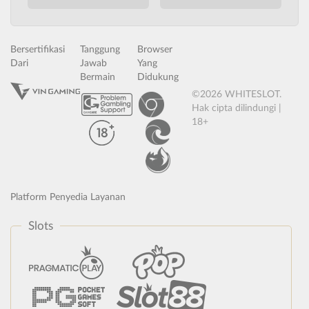
Bersertifikasi
Tanggung
Browser
Dari
Jawab
Yang
Bermain
Didukung
©2026 WHITESLOT.
Hak cipta dilindungi |
18+
Platform Penyedia Layanan
Slots