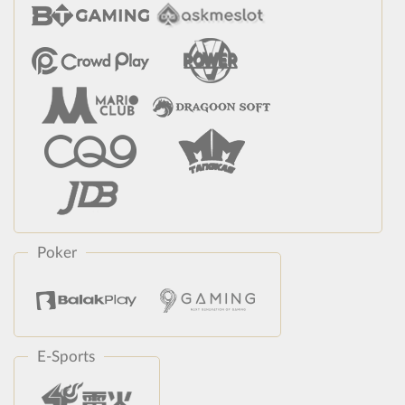
Poker
E-Sports