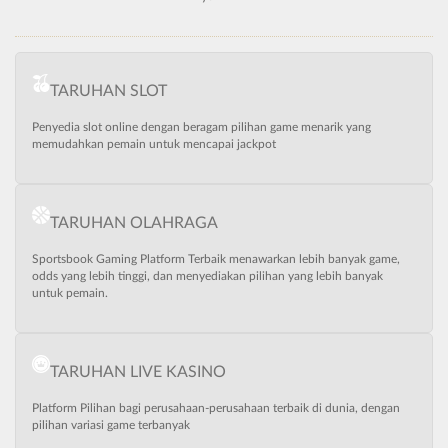
TARUHAN SLOT
Penyedia slot online dengan beragam pilihan game menarik yang
memudahkan pemain untuk mencapai jackpot
TARUHAN OLAHRAGA
Sportsbook Gaming Platform Terbaik menawarkan lebih banyak game,
odds yang lebih tinggi, dan menyediakan pilihan yang lebih banyak
untuk pemain.
TARUHAN LIVE KASINO
Platform Pilihan bagi perusahaan-perusahaan terbaik di dunia, dengan
pilihan variasi game terbanyak