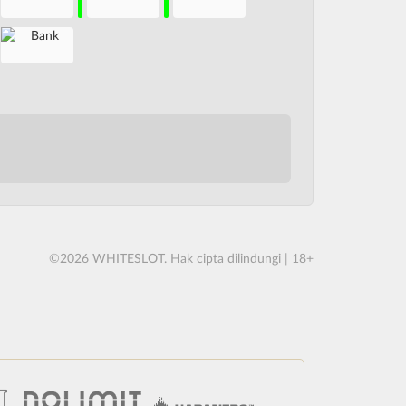
©2026 WHITESLOT. Hak cipta dilindungi | 18+