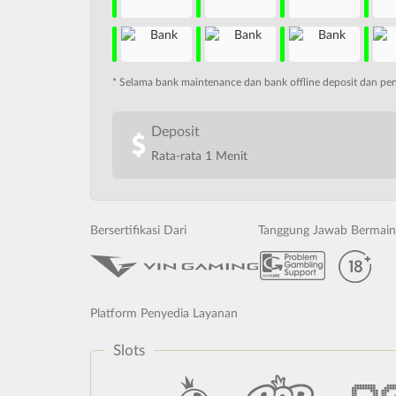
* Selama bank maintenance dan bank offline deposit dan pen
Deposit
Rata-rata 1 Menit
Bersertifikasi Dari
Tanggung Jawab Bermain
Platform Penyedia Layanan
Slots