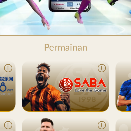
Permainan
i
i
i
i